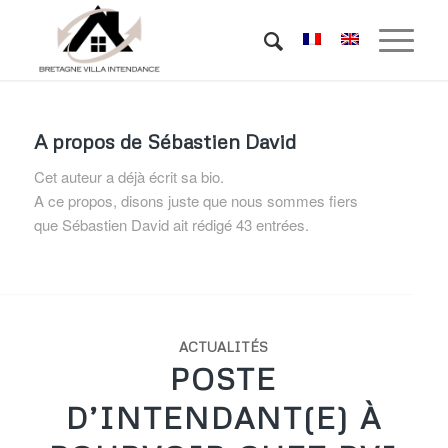
A propos de
Sébastien David
Cet auteur a déjà écrit sa bio.
A ce propos, disons juste que nous sommes fiers
que
Sébastien David
ait rédigé 43 entrées.
ACTUALITÉS
POSTE
D’INTENDANT(E) À