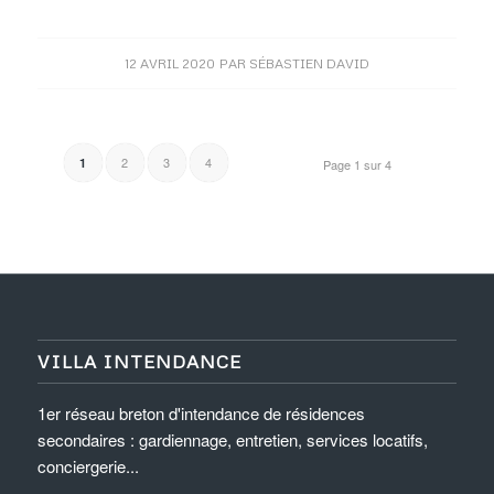
12 AVRIL 2020
PAR
SÉBASTIEN DAVID
2
3
4
1
Page 1 sur 4
VILLA INTENDANCE
1er réseau breton d'intendance de résidences
secondaires : gardiennage, entretien, services locatifs,
conciergerie...