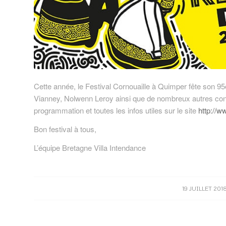
Cette année, le Festival Cornouaille à Quimper fête son 95è
Vianney, Nolwenn Leroy ainsi que de nombreux autres conc
programmation et toutes les infos utiles sur le site
http://w
Bon festival à tous,
L’équipe Bretagne Villa Intendance
/
19 JUILLET 201